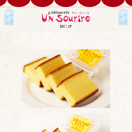
EN
JP