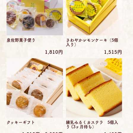
泉佐野菓子便り
さわやかレモンケーキ（5個
入り）
1,810円
1,515円
クッキーギフト
練乳みるくカステラ 5個入
り (3ヶ月待ち）