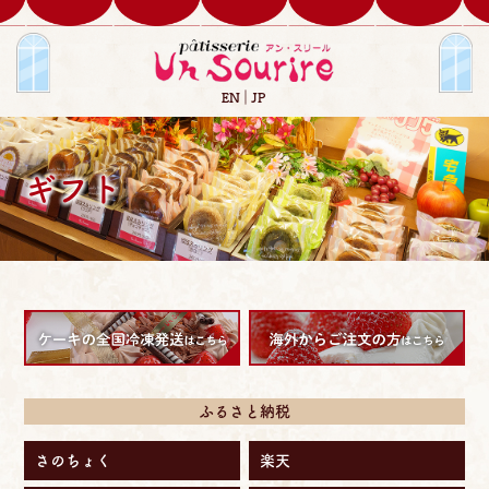
EN
JP
ギフト
ふるさと納税
さのちょく
楽天