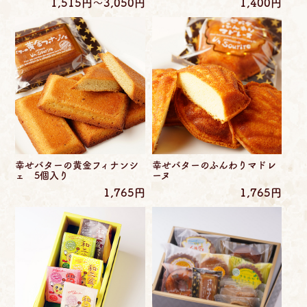
1,515円〜3,050円
1,400円
幸せバターの黄金フィナンシ
幸せバターのふんわりマドレ
ェ 5個入り
ーヌ
1,765円
1,765円