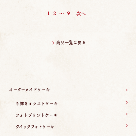
投
1
2
…
9
次へ
稿
の
ペ
商品一覧に戻る
ー
ジ
送
り
オーダーメイドケーキ
手描きイラストケーキ
フォトプリントケーキ
クイックフォトケーキ